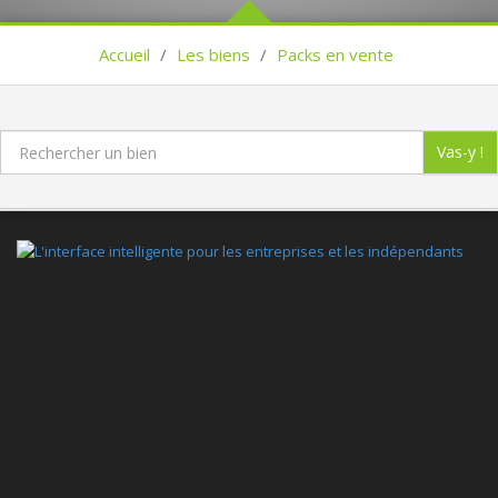
Accueil
/
Les biens
/
Packs en vente
Vas-y !